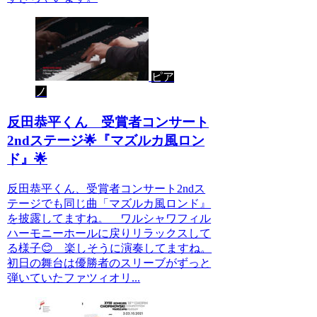
ピア
ノ
反田恭平くん 受賞者コンサート
2ndステージ🌟『マズルカ風ロン
ド』🌟
反田恭平くん、受賞者コンサート2ndス
テージでも同じ曲「マズルカ風ロンド』
を披露してますね。 ワルシャワフィル
ハーモニーホールに戻りリラックスして
る様子😊 楽しそうに演奏してますね。
初日の舞台は優勝者のスリーブがずっと
弾いていたファツィオリ...