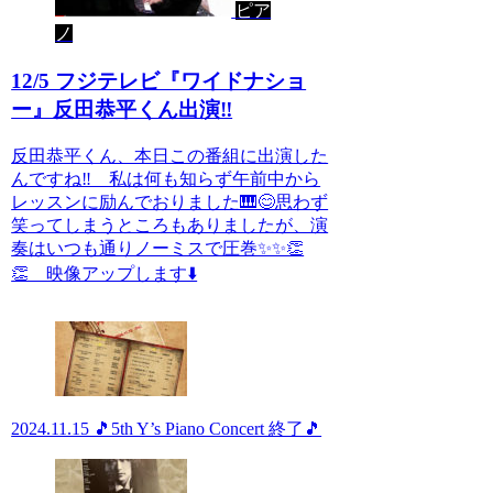
ピア
ノ
12/5 フジテレビ『ワイドナショ
ー』反田恭平くん出演‼️
反田恭平くん、本日この番組に出演した
んですね‼️ 私は何も知らず午前中から
レッスンに励んでおりました🎹😊思わず
笑ってしまうところもありましたが、演
奏はいつも通りノーミスで圧巻✨✨👏
👏 映像アップします⬇️
2024.11.15 🎵5th Y’s Piano Concert 終了🎵