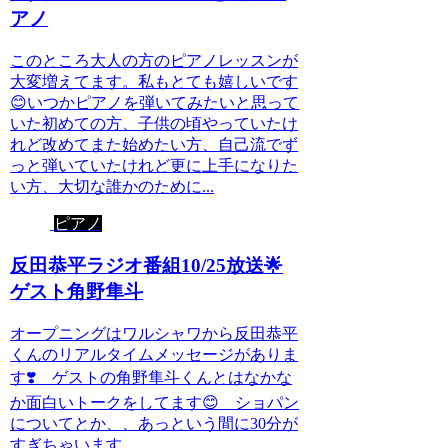
アノ
このところ大人の方のピアノレッスンが
大変増えてます。私もとても嬉しいです
😊いつかピアノを弾いてみたいと思って
いた初めての方、子供の頃やっていたけ
れど改めてまた始めたい方、自己流でず
っと弾いていたけれど更に上手になりた
い方、大切な誰かのために...
ピアノ
反田恭平ラジオ番組10/25放送🌟
ゲスト角野隼斗
オープニングはワルシャワから反田恭平
くんのリアルタイムメッセージがありま
す❣️ ゲストの角野隼斗くんとはなかな
か面白いトークをしてます😊 ショパン
についてとか、、あっという間に30分が
すぎちゃいます。