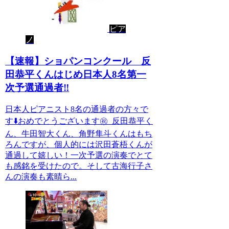
ピア
ノ
【速報】ショパンコンクール 反
田恭平くんはじめ日本人8名第一
次予選通過者‼️
日本人ピアニスト8名の通過者の方々で
す⬇️おめでとうございます㊗️ 反田恭平く
ん、牛田智大くん、角野隼斗くんはもち
ろんですが、個人的には沢田蒼梧くんが
通過して嬉しい！一次予選の演奏でとて
も感銘を受けたので。そして古海行子さ
んの演奏も素晴ら...