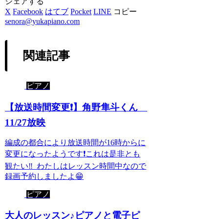
シェアする
X
Facebook
はてブ
Pocket
LINE
コピー
senora@yukapiano.com
関連記事
ピアノ
【放送時間変更❗️】角野隼斗くん
11/27放映
編成の都合により放送時間が16時からに
変更になったようです❗️これは是非とも
観たい‼️ わたしはレッスン時間中なので
録画予約しましたよ😁
ピアノ
大人のレッスン♪ピアノと電子ピ