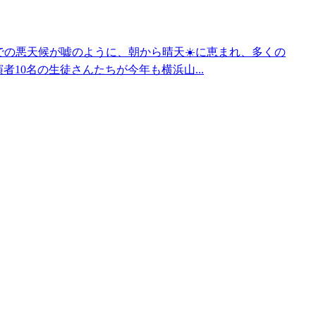
 無事終了！前日までの悪天候が嘘のように、朝から晴天☀️に恵まれ、多くの
10名の生徒さんたちが今年も横浜山...