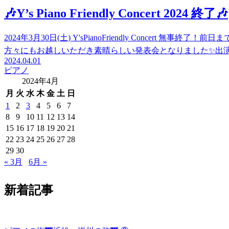
🎶Y’s Piano Friendly Concert 2024 終了🎶
2024年3月30日(土) Y'sPianoFriendly Concert
方々にもお越しいただき素晴らしい発表会となりました✨出演者
2024.04.01
ピアノ
2024年4月
月
火
水
木
金
土
日
1
2
3
4
5
6
7
8
9
10
11
12
13
14
15
16
17
18
19
20
21
22
23
24
25
26
27
28
29
30
« 3月
6月 »
新着記事