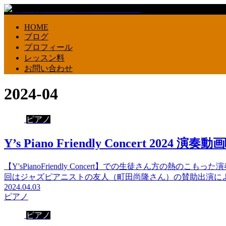
HOME
ブログ
プロフィール
レッスン料
お問い合わせ
2024-04
ピアノ
Y’s Piano Friendly Concert 2024 演奏動画
【Y'sPianoFriendly Concert】での生徒さん方の
回はジャズピアニストの友人（町田尚隆さん）の賛助出演によ
2024.04.03
ピアノ
ピアノ