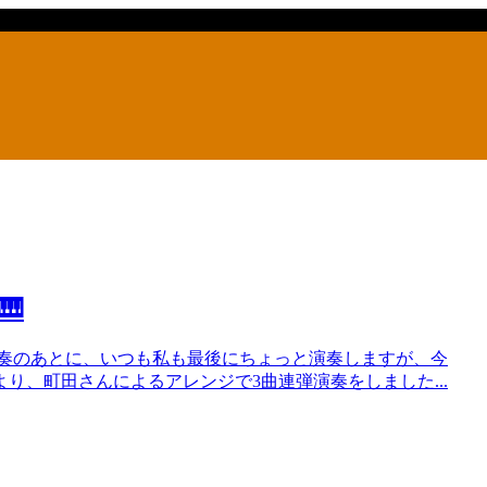
🎹
熱のこもった演奏のあとに、いつも私も最後にちょっと演奏しますが、今
り、町田さんによるアレンジで3曲連弾演奏をしました...