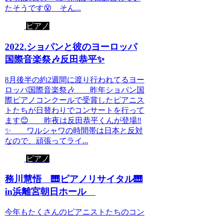
たそうです😵 そん...
ピアノ
2022.ショパンと彼のヨーロッパ
国際音楽祭🎶反田恭平✨
8月後半の約2週間に渡り行われてるヨー
ロッパ国際音楽祭🎶 昨年ショパン国
際ピアノコンクールで受賞したピアニス
トたちが日替わりでコンサートを行って
ます😊 昨夜は反田恭平くんが登場‼️
✨ ワルシャワの時間帯は日本と反対
なので、頑張ってライ...
ピアノ
務川慧悟 🎹ピアノリサイタル🎹
in浜離宮朝日ホール
今年もたくさんのピアニストたちのコン