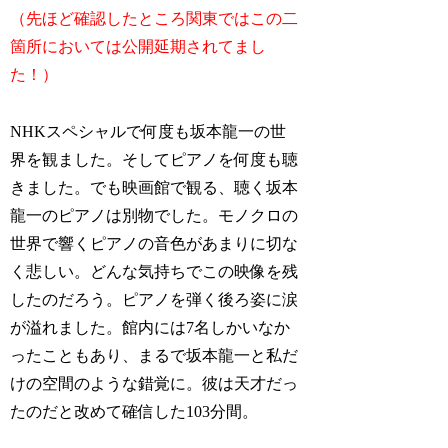
（
先ほど確認したところ関東ではこの二
箇所においては公開延期されてまし
た！）
NHKスペシャルで何度も坂本龍一の世
界を観ました。そしてピアノを何度も聴
きました。でも映画館で観る、聴く坂本
龍一のピアノは別物でした。モノクロの
世界で響くピアノの音色があまりに切な
く悲しい。どんな気持ちでこの映像を残
したのだろう。ピアノを弾く後ろ姿に涙
が溢れました。館内には7名しかいなか
ったこともあり、まるで坂本龍一と私だ
けの空間のような錯覚に。彼は天才だっ
たのだと改めて確信した103分間。