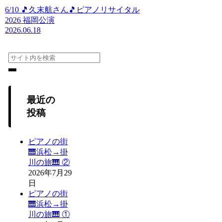
6/10 🎵久末航さん🎵ピアノリサイタル
2026 福岡公演
2026.06.18
最近の
投稿
ピアノの街
🎹浜松→掛
川の旅🎹 ②
2026年7月29
日
ピアノの街
🎹浜松→掛
川の旅🎹 ①