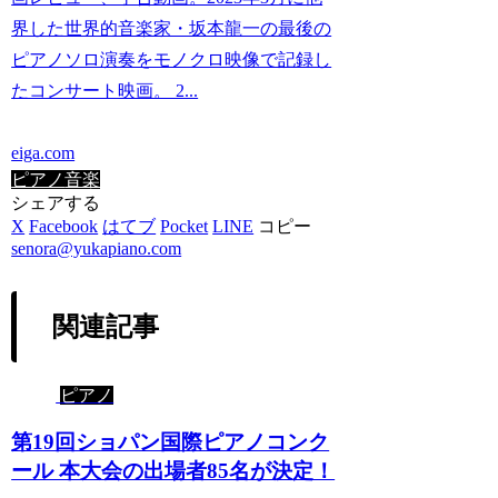
界した世界的音楽家・坂本龍一の最後の
ピアノソロ演奏をモノクロ映像で記録し
たコンサート映画。 2...
eiga.com
ピアノ
音楽
シェアする
X
Facebook
はてブ
Pocket
LINE
コピー
senora@yukapiano.com
関連記事
ピアノ
第19回ショパン国際ピアノコンク
ール 本大会の出場者85名が決定！