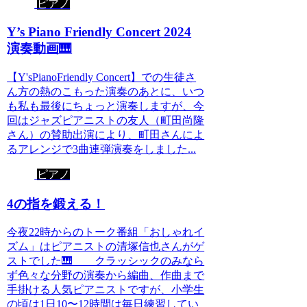
ピアノ
Y’s Piano Friendly Concert 2024
演奏動画🎹
【Y'sPianoFriendly Concert】での生徒さ
ん方の熱のこもった演奏のあとに、いつ
も私も最後にちょっと演奏しますが、今
回はジャズピアニストの友人（町田尚隆
さん）の賛助出演により、町田さんによ
るアレンジで3曲連弾演奏をしました...
ピアノ
4の指を鍛える！
今夜22時からのトーク番組「おしゃれイ
ズム」はピアニストの清塚信也さんがゲ
ストでした🎹 クラッシックのみなら
ず色々な分野の演奏から編曲、作曲まで
手掛ける人気ピアニストですが、小学生
の頃は1日10〜12時間は毎日練習してい