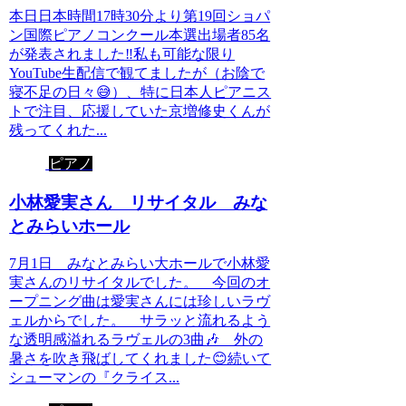
本日日本時間17時30分より第19回ショパ
ン国際ピアノコンクール本選出場者85名
が発表されました‼️私も可能な限り
YouTube生配信で観てましたが（お陰で
寝不足の日々😅）、特に日本人ピアニス
トで注目、応援していた京増修史くんが
残ってくれた...
ピアノ
小林愛実さん リサイタル みな
とみらいホール
7月1日 みなとみらい大ホールで小林愛
実さんのリサイタルでした。 今回のオ
ープニング曲は愛実さんには珍しいラヴ
ェルからでした。 サラッと流れるよう
な透明感溢れるラヴェルの3曲🎶 外の
暑さを吹き飛ばしてくれました😊続いて
シューマンの『クライス...