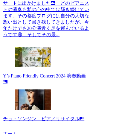
サートに出かけました🎹 どのピアニス
トの演奏も私の心の中では輝き続けてい
ます。その都度ブログには自分の大切な
想い出として書き残してきましたが、今
年だけでも20公演近く足を運んでいるよ
うです😅 そしてその最...
Y’s Piano Friendly Concert 2024 演奏動画
🎹
チョ・ソンジン ピアノリサイタル🎹
ホーム