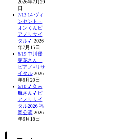
2026年7月29
日
7/13.14 ヴィ
ンセント・
オンくんピ
アノリサイ
タル🎵
2026
年7月15日
6/19 中川優
芽花さん
ピアノ⭐︎リサ
イタル
2026
年6月20日
6/10 🎵久末
航さん🎵ピ
アノリサイ
タル2026 福
岡公演
2026
年6月18日