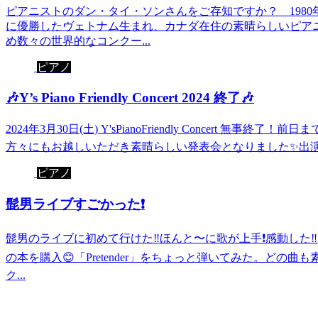
ピアニストのダン・タイ・ソンさんをご存知ですか？ 198
に優勝したヴェトナム生まれ、カナダ在住の素晴らしいピア
め数々の世界的なコンクー...
ピアノ
🎶Y’s Piano Friendly Concert 2024 終了🎶
2024年3月30日(土) Y'sPianoFriendly Concert
方々にもお越しいただき素晴らしい発表会となりました✨出演者
ピアノ
髭男ライブすごかった❗️
髭男のライブに初めて行けた‼️ほんと〜に歌が上手❗️感動し
の本を購入😊「Pretender」をちょっと弾いてみた。どの
ク...