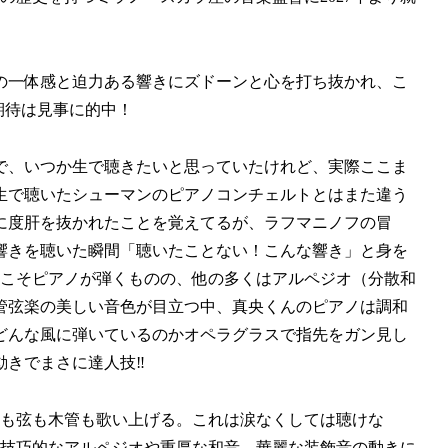
の一体感と迫力ある響きにズドーンと心を打ち抜かれ、こ
期待は見事に的中！
で、いつか生で聴きたいと思っていたけれど、実際ここま
生で聴いたシューマンのピアノコンチェルトとはまた違う
に度肝を抜かれたことを覚えてるが、ラフマニノフの冒
響きを聴いた瞬間「聴いたことない！こんな響き」と身を
ィこそピアノが弾くものの、他の多くはアルペジオ（分散和
管弦楽の美しい音色が目立つ中、真央くんのピアノは調和
どんな風に弾いているのかオペラグラスで指先をガン見し
きでまさに達人技‼️
ノも弦も木管も歌い上げる。これは涙なくしては聴けな
は技巧的なアルペジオや重厚な和音、華麗な装飾音の動きに