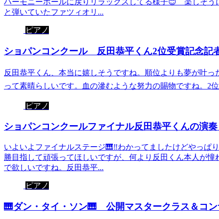
ハーモニーホールに戻りリラックスしてる様子😊 楽しそ
と弾いていたファツィオリ...
ピアノ
ショパンコンクール 反田恭平くん2位受賞記念記者
反田恭平くん、本当に嬉しそうですね。順位よりも夢が叶っ
って素晴らしいです。血の滲むような努力の賜物ですね。2位受
ピアノ
ショパンコンクールファイナル反田恭平くんの演奏日
いよいよファイナルステージ🎹‼️わかってましたけどやっぱ
勝目指して頑張ってほしいですが、何より反田くん本人が憧
で欲しいですね。反田恭平...
ピアノ
🎹ダン・タイ・ソン🎹 公開マスタークラス＆コン