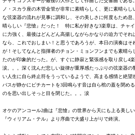
チャイコフスキーが最後の大作として作曲した交響曲である
ノ・スカラ座の木管金管が非常に素晴らしく、更に素晴らし
な弦楽器の流れが見事に調和し、その美しさに何度もため息
晴らしい『悲愴』だった！ 特に私が好きな3楽章は、チャ
に力強く、最後はどんどん高揚しながらかなりの迫力でそれは
なら、これでおしまい！と思うであろうが、本日の演奏はそ
が！そしてなんと指揮者のチョン・ミョンフンまでも素晴ら
たのが印象的だった。が、すぐに静寂と緊張感を取り戻し4
涙。。。深く沈んだ悲しい旋律が重厚感たっぷりの弦楽器の
い人生に自ら終止符をうっているようで、高まる感情と絶望
バスが静かにピチカートを3回鳴らす音は自ら棺の蓋を閉め
のを思い出しそっと目を閉じた。。。涙
オケのアンコール2曲は『悲愴』の世界から天にも上る美し
『ウィリアム・テル』より序曲で大盛り上がりで終演。