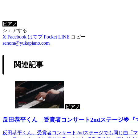
ピアノ
シェアする
X
Facebook
はてブ
Pocket
LINE
コピー
senora@yukapiano.com
関連記事
ピアノ
反田恭平くん 受賞者コンサート2ndステージ🌟『
反田恭平くん、受賞者コンサート2ndステージでも同じ曲「