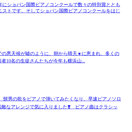
0年にショパン国際ピアノコンクールで数々の特別賞ととも
ニストです。そしてショパン国際ピアノコンクールをはじ
 無事終了！前日までの悪天候が嘘のように、朝から晴天☀️に恵まれ、多くの
10名の生徒さんたちが今年も横浜山...
た‼️ 髭男の歌をピアノで弾いてみたくなり、早速ピアノソロ
曲も素敵なアレンジで気に入りました❣️ ピアノ曲はクラシッ