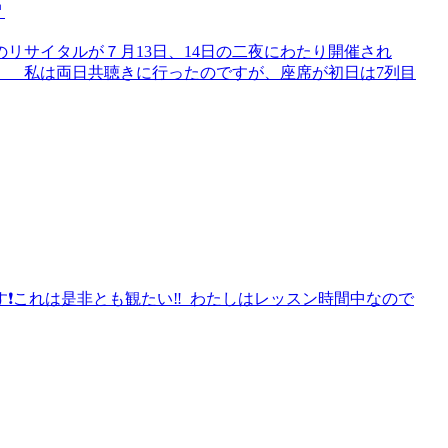

リサイタルが７月13日、14日の二夜にわたり開催され
。 私は両日共聴きに行ったのですが、座席が初日は7列目
❗️これは是非とも観たい‼️ わたしはレッスン時間中なので