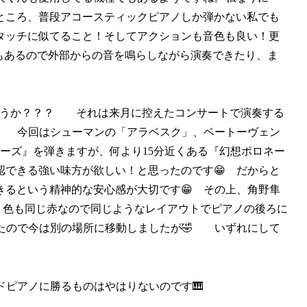
ところ、普段アコースティックピアノしか弾かない私でも
タッチに似てること！そしてアクションも音色も良い！更
h機能もあるので外部からの音を鳴らしながら演奏できたり、ま
入したのでしょうか？？？ それは来月に控えたコンサートで演奏する
 今回はシューマンの「アラベスク」、ベートーヴェン
ーズ』を弾きますが、何より15分近くある『幻想ポロネー
認できる強い味方が欲しい！と思ったのです😁 だからと
きるという精神的な安心感が大切です😁 その上、角野隼
️ 色も同じ赤なので同じようなレイアウトでピアノの後ろに
ったので今は別の場所に移動しましたが🤣 いずれにして
ドピアノに勝るものはやはりないのです🎹