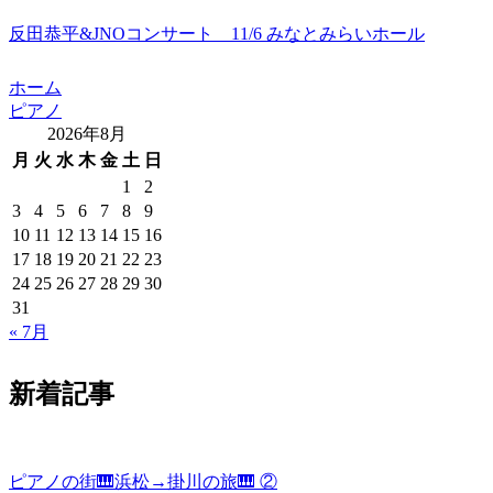
反田恭平&JNOコンサート 11/6 みなとみらいホール
ホーム
ピアノ
2026年8月
月
火
水
木
金
土
日
1
2
3
4
5
6
7
8
9
10
11
12
13
14
15
16
17
18
19
20
21
22
23
24
25
26
27
28
29
30
31
« 7月
新着記事
ピアノの街🎹浜松→掛川の旅🎹 ②