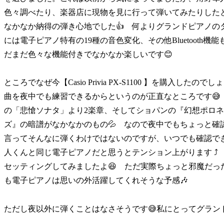
色々調べたり、楽器店に現物を見に行って弾いてみたりした
なかなか納得の弾き心地でした👍 何よりグランドピアノの
には電子ピアノ特有の19種の音色変化、その他Bluetoot
だまだ色々な機能付きでなかなか楽しいです😊
ところでなぜ今【Casio Privia PX-S1100 】を購
曲を夜中でも練習できるからというのが正直なところです
の「悲愴ソナタ」より2楽章、そしてショパンの『幻想ポロネ
ズ』の暗譜がなかなかのもの💦 なので夜中でもちょっと確
言ってそんなに弾くわけではないのですが、いつでも確認で
人くんと同じ電子ピアノだと思うとテンション上がります
⤴
セッティングしてみましたよ😆 ただ実際ちょっと邪魔だ
も電子ピアノは思いの外活躍してくれそうな予感🎶
ただし夜以外に弾くことはなさそうです😅私にとってグラン