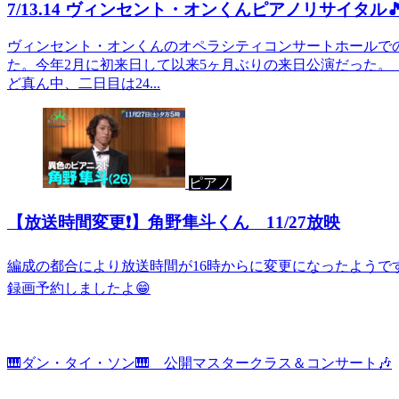
7/13.14 ヴィンセント・オンくんピアノリサイタル
ヴィンセント・オンくんのオペラシティコンサートホールでの
た。今年2月に初来日して以来5ヶ月ぶりの来日公演だった
ど真ん中、二日目は24...
ピアノ
【放送時間変更❗️】角野隼斗くん 11/27放映
編成の都合により放送時間が16時からに変更になったようです
録画予約しましたよ😁
🎹ダン・タイ・ソン🎹 公開マスタークラス＆コンサート🎶