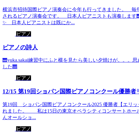
横浜市招待国際ピアノ演奏会に今年も行ってきました。 毎
されるピアノ演奏会です。 日本人ピアニストも演奏しま
✨ 日本人ピアニストは既にか...
ピアノ
ピアノの詩人
🎹yuka.sakai練習中にふと横を見たら美しい夕焼けが。
した🎹
ピアノ
12/15 第19回ショパン国際ピアノコンクール優勝
第19回 ショパン国際ピアノコンクール2025 優勝者【エリ
れました。 私は15日の東京オペラシティコンサートホー
んオールショ...
ピアノ