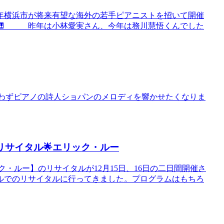
年横浜市が将来有望な海外の若手ピアニストを招いて開催
す🎹 昨年は小林愛実さん、今年は務川慧悟くんでした
。。思わずピアノの詩人ショパンのメロディを響かせたくなりま
者リサイタル🌟エリック・ルー
ック・ルー】のリサイタルが12月15日、16日の二日間開催さ
ルでのリサイタルに行ってきました。プログラムはもちろ