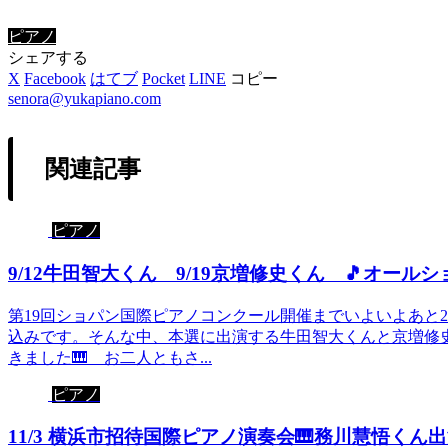
ピアノ
シェアする
X
Facebook
はてブ
Pocket
LINE
コピー
senora@yukapiano.com
関連記事
ピアノ
9/12牛田智大くん 9/19京増修史くん 🎵オール
第19回ショパン国際ピアノコンクール開催までいよいよあ
込みです。そんな中、本選に出演する牛田智大くんと京増修
きました🎹 お二人ともさ...
ピアノ
11/3 横浜市招待国際ピアノ演奏会🎹務川慧悟くん出