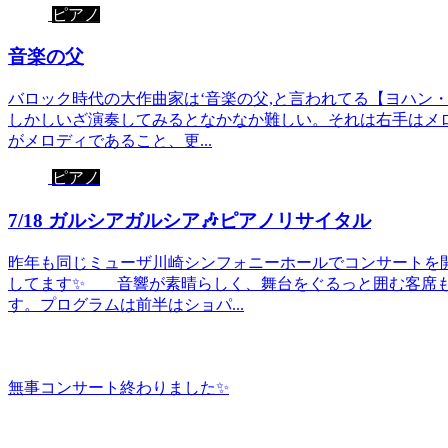
ピアノ
音楽の父
バロック時代の大作曲家は‘音楽の父,と言われてる【ヨハン
しかしいざ演奏してみるとなかなか難しい。それは右手はメ
がメロディであること、更...
ピアノ
7/18 ガルシアガルシア🎶ピアノリサイタル
昨年も同じミューザ川崎シンフォニーホールでコンサートを
してます✨ 音響が素晴らしく、舞台をぐるっと囲む客席も
す。プログラムは前半はショパ...
無事コンサート終わりました✨