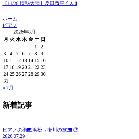
【11/28 情熱大陸】反田恭平くん‼️
ホーム
ピアノ
2026年8月
月
火
水
木
金
土
日
1
2
3
4
5
6
7
8
9
10
11
12
13
14
15
16
17
18
19
20
21
22
23
24
25
26
27
28
29
30
31
« 7月
新着記事
ピアノの街🎹浜松→掛川の旅🎹 ②
2026.07.29