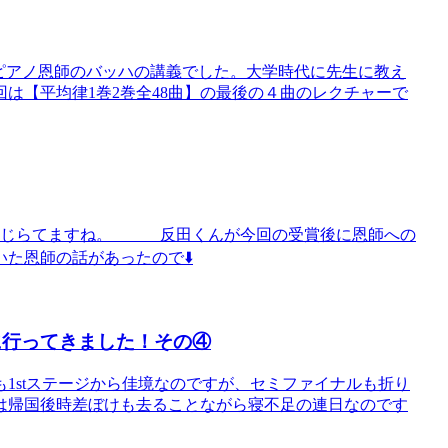
ますピアノ恩師のバッハの講義でした。大学時代に先生に教え
は【平均律1巻2巻全48曲】の最後の４曲のレクチャーで
が報じらてますね。 反田くんが今回の受賞後に恩師への
た恩師の話があったので⬇️
に行ってきました！その④
1stステージから佳境なのですが、セミファイナルも折り
は帰国後時差ぼけも去ることながら寝不足の連日なのです