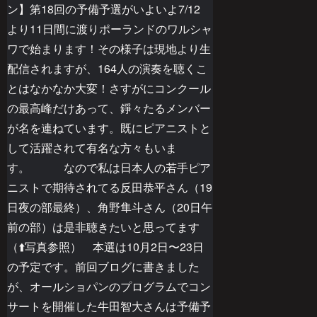
ン】第18回の予備予選がいよいよ7/12
より11日間に渡り
ポーランドのワルシャ
ワで始まります！その様子は現地より生
配信されますが、
164
人の演奏を聴くこ
とはなかなか大変！さすがにコンクール
の最高峰だけあって、錚々たるメンバー
が名を連ねています。既にピアニストと
して活躍されて有名な方々もいま
す。 なので
私は日本人の若手ピア
ニストで期待されてる反田恭平さん（
19
日夜の部最終）、角野隼斗さん（
20
日午
前の部）は是非聴きたいと思ってます
（⬆️写真参照） 本選は10月2日〜23日
の予定です。前回ブログに書きました
が、オールショパンのプログラムでコン
サートを開催した牛田智大さんは予備予