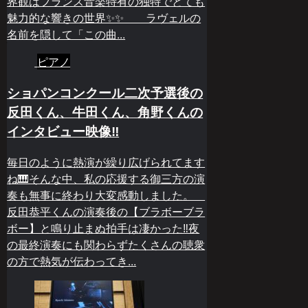
界観はフランス音楽特有の独特でとても
魅力的な響きの世界✨✨ ラヴェルの
名前を隠して「この曲...
ピアノ
ショパンコンクール二次予選後の
反田くん、牛田くん、角野くんの
インタビュー映像‼️
毎日のように熱演が繰り広げられてます
ね🎹そんな中、私の応援する御三方の演
奏も無事に終わり大変感動しました。
反田恭平くんの演奏後の【ブラボーブラ
ボー】と鳴り止まぬ拍手は凄かった‼️夜
の最終演奏にも関わらずたくさんの聴衆
の方で熱気が伝わってき...