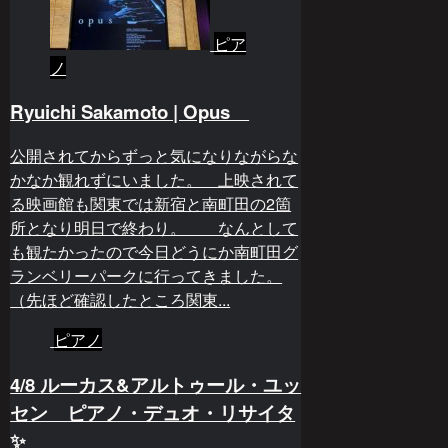
ピア
ノ
Ryuichi Sakamoto | Opus
公開されてからずっと気になりながらな
かなか観れずにいました。 上映されて
る映画館も関東では新宿と南町田の2箇
所となり明日で終わり。 なんとして
も観たかったので今日どうにか南町田グ
ランベリーパークに行ってきました。
（先ほど確認したところ関東...
ピアノ
4/8 ルーカス&アルトゥール・ユッ
セン ピアノ・デュオ・リサイタ
✨