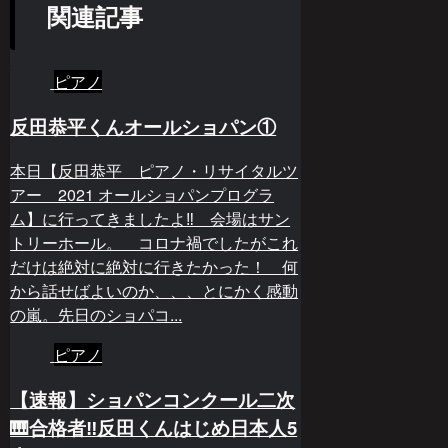
関連記事
ピアノ
反田恭平くんオールショパン①
本日【反田恭平 ピアノ・リサイタルツ
アー 2021 オールショパンプログラ
ム】に行ってきましたよ‼️ 会場はサン
トリーホール。 コロナ禍でしたがこれ
だけは絶対に絶対に行きたかった！ 何
から話せばよいのか、、、とにかく感動
の嵐。先日のショパコ...
ピアノ
【速報】ショパンコンクール二次
🎹合格者‼️反田くんはじめ日本人5