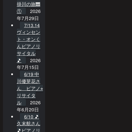
掛川の旅🎹
①
2026
年7月29日
7/13.14
ヴィンセン
ト・オンく
んピアノリ
サイタル
🎵
2026
年7月15日
6/19 中
川優芽花さ
ん ピアノ⭐︎
リサイタ
ル
2026
年6月20日
6/10 🎵
久末航さん
🎵ピアノリ