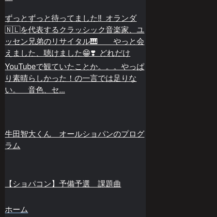
ずっとずっと待ってました‼️ オランダ
🇳🇱を代表するクラッシック音楽家、ユ
ッセン兄弟のリサイタル🎹 やっと会
えました、聴けました😁❣️ どれだけ
YouTubeで観ていたことか。。。やっぱ
り素晴らしかった！の一言では足りな
い。 音色、セ...
牛田智大くん オールショパンのプログ
ラム
【ショパコン】予備予選 課題曲
ホーム