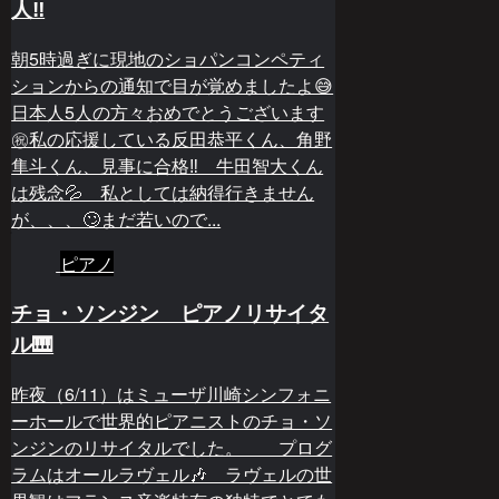
人‼️
朝5時過ぎに現地のショパンコンペティ
ションからの通知で目が覚めましたよ😅
日本人5人の方々おめでとうございます
㊗️私の応援している反田恭平くん、角野
隼斗くん、見事に合格‼️ 牛田智大くん
は残念💦 私としては納得行きません
が、、、🙄まだ若いので...
ピアノ
チョ・ソンジン ピアノリサイタ
ル🎹
昨夜（6/11）はミューザ川崎シンフォニ
ーホールで世界的ピアニストのチョ・ソ
ンジンのリサイタルでした。 プログ
ラムはオールラヴェル🎶 ラヴェルの世