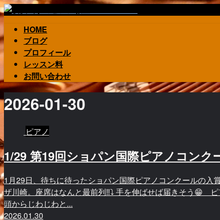
HOME
ブログ
プロフィール
レッスン料
お問い合わせ
2026-01-30
ピアノ
1/29 第19回ショパン国際ピアノコン
1月29日、待ちに待ったショパン国際ピアノコンクールの入
ザ川崎。座席はなんと最前列‼️⤵️ 手を伸ばせば届きそう😁
頭からじわじわと...
2026.01.30