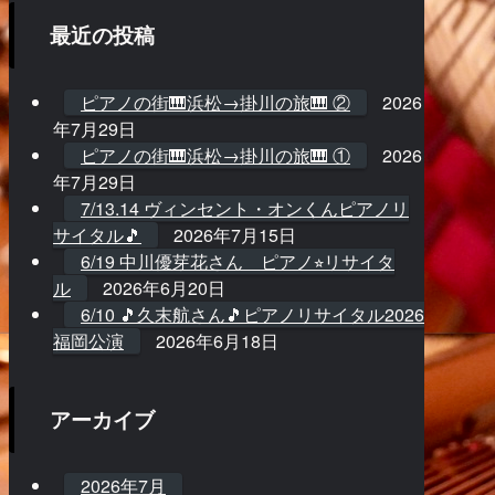
最近の投稿
ピアノの街🎹浜松→掛川の旅🎹 ②
2026
年7月29日
ピアノの街🎹浜松→掛川の旅🎹 ①
2026
年7月29日
7/13.14 ヴィンセント・オンくんピアノリ
サイタル🎵
2026年7月15日
6/19 中川優芽花さん ピアノ⭐︎リサイタ
ル
2026年6月20日
6/10 🎵久末航さん🎵ピアノリサイタル2026
福岡公演
2026年6月18日
アーカイブ
2026年7月