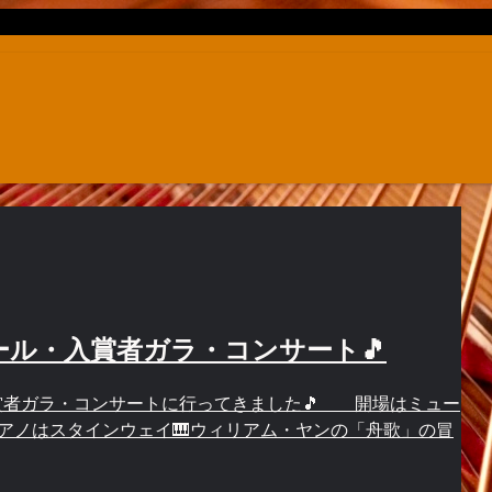
クール・入賞者ガラ・コンサート🎵
賞者ガラ・コンサートに行ってきました🎵 開場はミュー
 ピアノはスタインウェイ🎹ウィリアム・ヤンの「舟歌」の冒