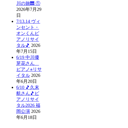
川の旅🎹 ①
2026年7月29
日
7/13.14 ヴィ
ンセント・
オンくんピ
アノリサイ
タル🎵
2026
年7月15日
6/19 中川優
芽花さん
ピアノ⭐︎リサ
イタル
2026
年6月20日
6/10 🎵久末
航さん🎵ピ
アノリサイ
タル2026 福
岡公演
2026
年6月18日