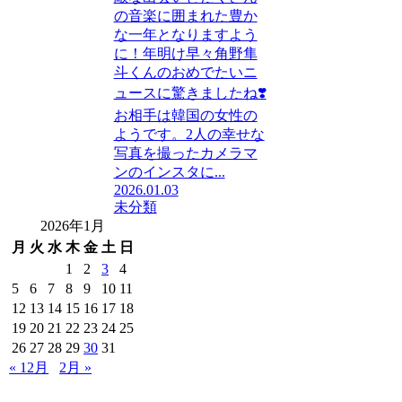
の音楽に囲まれた豊か
な一年となりますよう
に！年明け早々角野隼
斗くんのおめでたいニ
ュースに驚きましたね❣️
お相手は韓国の女性の
ようです。2人の幸せな
写真を撮ったカメラマ
ンのインスタに...
2026.01.03
未分類
2026年1月
月
火
水
木
金
土
日
1
2
3
4
5
6
7
8
9
10
11
12
13
14
15
16
17
18
19
20
21
22
23
24
25
26
27
28
29
30
31
« 12月
2月 »