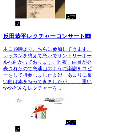
ピア
ノ
反田恭平レクチャーコンサート🎹
本日19時よりこちらに参加してきます。
レッスンを終えて急いでサントリーホー
ルへ向かっております。昨夜、曲目が発
表されたので急遽山のように楽譜をコピ
ーをして持参しましたよ😅 あまりに長
い曲は本を持ってきましたが、、、重い
💦💦どんなレクチャーを...
ピア
ノ