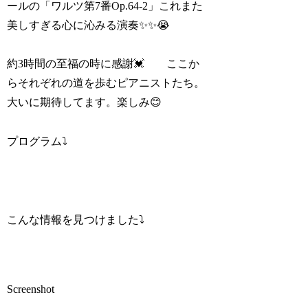
ールの「ワルツ第7番Op.64-2」これまた
美しすぎる心に沁みる演奏✨✨😭
約3時間の至福の時に感謝💓 ここか
らそれぞれの道を歩むピアニストたち。
大いに期待してます。楽しみ😊
プログラム⤵️
こんな情報を見つけました⤵️
Screenshot