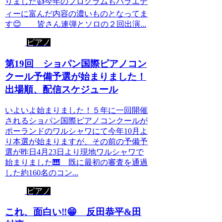
りました👍今年のプログラムもバラエテ
ィーに富んだ内容の濃いものとなってま
す😊 皆さん連弾とソロの２回出演...
ピアノ
第19回 ショパン国際ピアノコン
クール予備予選が始まりました！
出場順、配信スケジュール
いよいよ始まりました！５年に一回開催
されるショパン国際ピアノコンクールが
ポーランドのワルシャワにて今年10月よ
り本選が始まりますが、その前の予備予
選が昨日4月23日より現地ワルシャワで
始まりました🎹 既に最初の審査を通過
した約160名のコン...
ピアノ
これ、面白い‼️😁 反田恭平&田