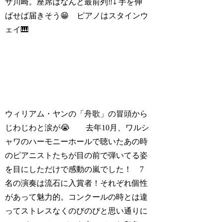
ザ川崎。座席はなんと最前列‼️⤵️ 手を伸
ばせば届きそう😁 ピアノはスタインウ
ェイ🎹
ウィリアム・ヤンの「舟歌」の冒頭から
じわじわと涙が😭 去年10月、ワルシ
ャワのハーモニーホールで聴いたあの時
のピアニストたちが目の前で弾いてる姿
を目にしただけで感動の嵐でした！ 7
名の演奏は流石に入賞者！それぞれ個性
があって魅力的。コンクールの時とは違
ってストレスなくのびのびと思い通りに