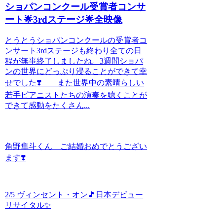
ショパンコンクール受賞者コンサ
ート🌟3rdステージ🌟全映像
とうとうショパンコンクールの受賞者コ
ンサート3rdステージも終わり全ての日
程が無事終了しましたね。3週間ショパ
ンの世界にどっぷり浸ることができて幸
せでした❣️ また世界中の素晴らしい
若手ピアニストたちの演奏を聴くことが
できて感動をたくさん...
角野隼斗くん ご結婚おめでとうござい
ます❣️
2/5 ヴィンセント・オン🎵日本デビュー
リサイタル✨