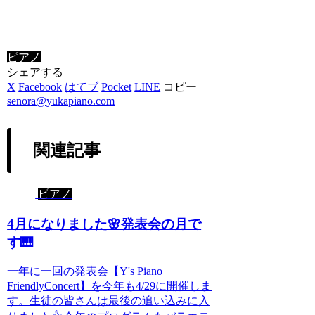
ピアノ
シェアする
X
Facebook
はてブ
Pocket
LINE
コピー
senora@yukapiano.com
関連記事
ピアノ
4月になりました🌸発表会の月で
す🎹
一年に一回の発表会【Y's Piano
FriendlyConcert】を今年も4/29に開催しま
す。生徒の皆さんは最後の追い込みに入