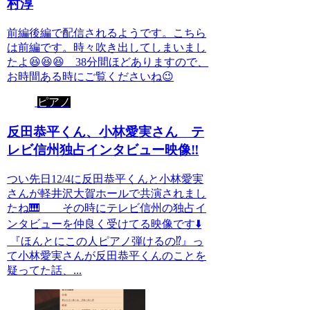
村淳
前編後編で配信されるようです。こちら
は前編です。時々吹き出してしまいまし
たよ😆😆😆 38分間ほどありますので、
お時間ある時にご覧くださいね😉
ピアノ
反田恭平くん、小林愛実さん テ
レビ信州独占インタビュー映像‼️
つい先日12/4に反田恭平くんと小林愛実
さんが軽井沢大賀ホールで共演されまし
たね🎹 その時にテレビ信州の独占イ
ンタビューを仲良く受けてる映像です⬇️
『ほんとにこの人ピアノ弾けるの⁉️』っ
て小林愛実さんが反田恭平くんのことを
疑ってた話、...