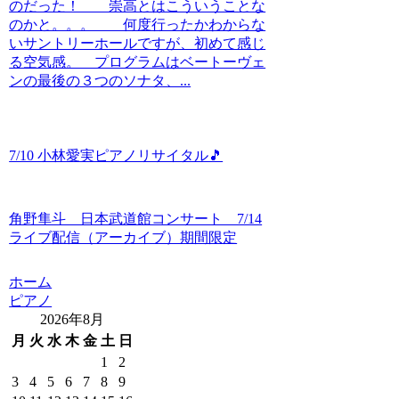
のだった！ 崇高とはこういうことな
のかと。。。 何度行ったかわからな
いサントリーホールですが、初めて感じ
る空気感。 プログラムはベートーヴェ
ンの最後の３つのソナタ、...
7/10 小林愛実ピアノリサイタル🎵
角野隼斗 日本武道館コンサート 7/14
ライブ配信（アーカイブ）期間限定
ホーム
ピアノ
2026年8月
月
火
水
木
金
土
日
1
2
3
4
5
6
7
8
9