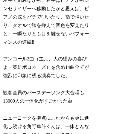
左手で刻みながら、右手はピアノからシ
ンセサイザーへ移動したかと思えば、ピ
アノの弦をバチで叩いたり、指で弾いた
り、タオルで弦を抑えて音色を変えたり
と、一瞬たりとも目を離せないパフォー
マンスの連続‼️
アンコール2曲（主よ、人の望みの喜び
よ・英雄ポロネーズ）を含め14曲全てが
強烈に印象に残る演奏でした。
観客全員のバースデーソング大合唱も
13000人の一体化がすごかった👍
ニューヨークを拠点にこれからも更に進
化し続ける角野隼斗くんは、一体どんな