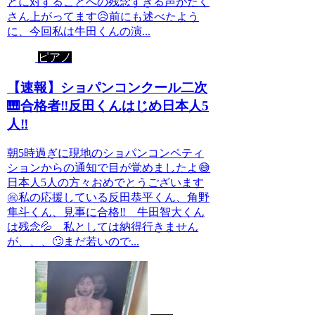
とに対することへの残念すぎる声がたく
さん上がってます😥前にも述べたよう
に、今回私は牛田くんの演...
ピアノ
【速報】ショパンコンクール二次
🎹合格者‼️反田くんはじめ日本人5
人‼️
朝5時過ぎに現地のショパンコンペティ
ションからの通知で目が覚めましたよ😅
日本人5人の方々おめでとうございます
㊗️私の応援している反田恭平くん、角野
隼斗くん、見事に合格‼️ 牛田智大くん
は残念💦 私としては納得行きません
が、、、🙄まだ若いので...