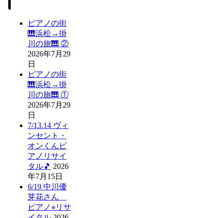
ピアノの街
🎹浜松→掛
川の旅🎹 ②
2026年7月29
日
ピアノの街
🎹浜松→掛
川の旅🎹 ①
2026年7月29
日
7/13.14 ヴィ
ンセント・
オンくんピ
アノリサイ
タル🎵
2026
年7月15日
6/19 中川優
芽花さん
ピアノ⭐︎リサ
イタル
2026