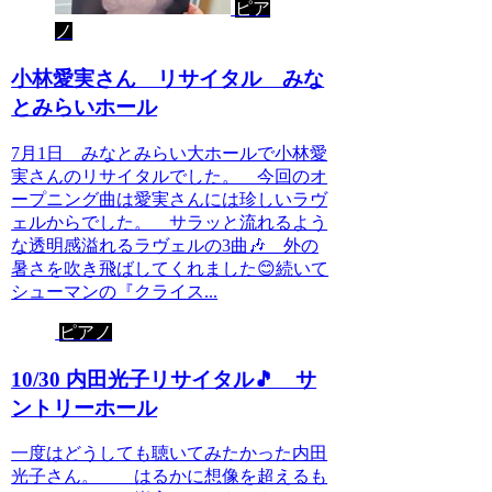
ピア
ノ
小林愛実さん リサイタル みな
とみらいホール
7月1日 みなとみらい大ホールで小林愛
実さんのリサイタルでした。 今回のオ
ープニング曲は愛実さんには珍しいラヴ
ェルからでした。 サラッと流れるよう
な透明感溢れるラヴェルの3曲🎶 外の
暑さを吹き飛ばしてくれました😊続いて
シューマンの『クライス...
ピアノ
10/30 内田光子リサイタル🎵 サ
ントリーホール
一度はどうしても聴いてみたかった内田
光子さん。 はるかに想像を超えるも