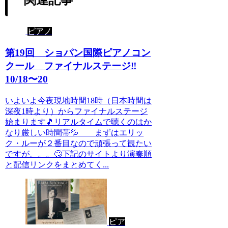
ピアノ
第19回 ショパン国際ピアノコン
クール ファイナルステージ‼️
10/18〜20
いよいよ今夜現地時間18時（日本時間は
深夜1時より）からファイナルステージ
始まります🎵リアルタイムで聴くのはか
なり厳しい時間帯💦 まずはエリッ
ク・ルーが２番目なので頑張って観たい
ですが。。。🙄下記のサイトより演奏順
と配信リンクをまとめてく...
ピア