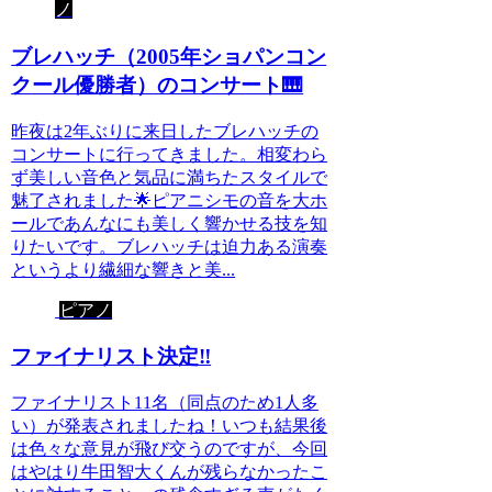
ノ
ブレハッチ（2005年ショパンコン
クール優勝者）のコンサート🎹
昨夜は2年ぶりに来日したブレハッチの
コンサートに行ってきました。相変わら
ず美しい音色と気品に満ちたスタイルで
魅了されました🌟ピアニシモの音を大ホ
ールであんなにも美しく響かせる技を知
りたいです。ブレハッチは迫力ある演奏
というより繊細な響きと美...
ピアノ
ファイナリスト決定‼️
ファイナリスト11名（同点のため1人多
い）が発表されましたね！いつも結果後
は色々な意見が飛び交うのですが、今回
はやはり牛田智大くんが残らなかったこ