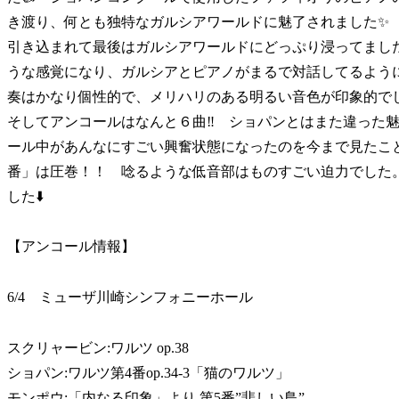
き渡り、何とも独特なガルシアワールドに魅了されました✨
引き込まれて最後はガルシアワールドにどっぷり浸ってまし
うな感覚になり、ガルシアとピアノがまるで対話してるよう
奏はかなり個性的で、メリハリのある明るい音色が印象的
そしてアンコールはなんと６曲‼️ ショパンとはまた違った
ール中があんなにすごい興奮状態になったのを今まで見たこと
番」は圧巻！！ 唸るような低音部はものすごい迫力でし
した⬇️
【アンコール情報】
6/4 ミューザ川崎シンフォニーホール
スクリャービン:ワルツ op.38
ショパン:ワルツ第4番op.34-3「猫のワルツ」
モンポウ:「内なる印象」より 第5番”悲しい鳥”