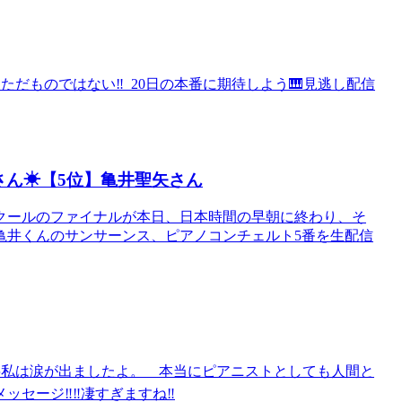
だものではない‼️ 20日の本番に期待しよう🎹見逃し配信
ん☀︎【5位】亀井聖矢さん
クールのファイナルが本日、日本時間の早朝に終わり、そ
井くんのサンサーンス、ピアノコンチェルト5番を生配信
️私は涙が出ましたよ。 本当にピアニストとしても人間と
ージ‼️‼️凄すぎますね‼️