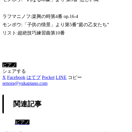
ラフマニノフ:楽興の時第4番 op.16-4
モンポウ:「子供の情景」より第5番”庭の乙女たち”
リスト:超絶技巧練習曲第10番
ピアノ
シェアする
X
Facebook
はてブ
Pocket
LINE
コピー
senora@yukapiano.com
関連記事
ピアノ