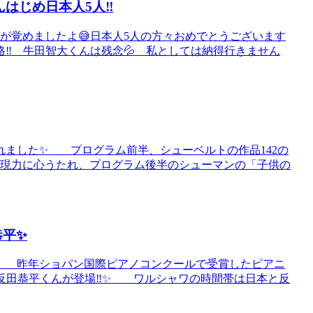
はじめ日本人5人‼️
が覚めましたよ😅日本人5人の方々おめでとうございます
‼️ 牛田智大くんは残念💦 私としては納得行きません
れました✨ プログラム前半、シューベルトの作品142の
表現力に心うたれ、プログラム後半のシューマンの「子供の
恭平✨
 昨年ショパン国際ピアノコンクールで受賞したピアニ
反田恭平くんが登場‼️✨ ワルシャワの時間帯は日本と反