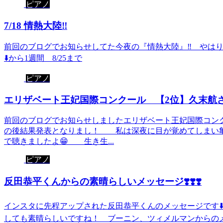
ピアノ
7/18 情熱大陸‼️
前回のブログでお知らせしてた今夜の『情熱大陸』‼️ やはりた
⬇️から1週間 8/25まで
ピアノ
エリザベート王妃国際コンクール 【2位】久末航さ
前回のブログでお知らせしましたエリザベート王妃国際コン
の後結果発表となりまし！ 私は深夜に目が覚めてしまい亀
で聴きましたよ😁 生き生...
ピアノ
反田恭平くんからの素晴らしいメッセージ❣️❣️❣️
インスタに先程アップされた反田恭平くんのメッセージです⬇
しても素晴らしいですね！ ブーニン、ツィメルマンからのメッセ