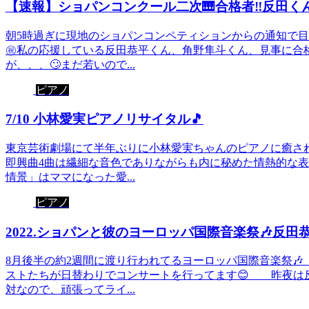
【速報】ショパンコンクール二次🎹合格者‼️反田くん
朝5時過ぎに現地のショパンコンペティションからの通知で目
㊗️私の応援している反田恭平くん、角野隼斗くん、見事に合格
が、、、🙄まだ若いので...
ピアノ
7/10 小林愛実ピアノリサイタル🎵
東京芸術劇場にて半年ぶりに小林愛実ちゃんのピアノに癒さ
即興曲4曲は繊細な音色でありながらも内に秘めた情熱的な
情景」はママになった愛...
ピアノ
2022.ショパンと彼のヨーロッパ国際音楽祭🎶反田
8月後半の約2週間に渡り行われてるヨーロッパ国際音楽祭
ストたちが日替わりでコンサートを行ってます😊 昨夜は
対なので、頑張ってライ...