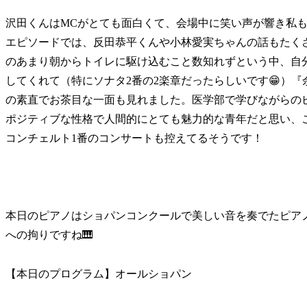
沢田くんはMCがとても面白くて、会場中に笑い声が響き私も
エピソードでは、反田恭平くんや小林愛実ちゃんの話もたく
のあまり朝からトイレに駆け込むこと数知れずという中、自分
してくれて（特にソナタ2番の2楽章だったらしいです😁）
の素直でお茶目な一面も見れました。医学部で学びながらの
ポジティブな性格で人間的にとても魅力的な青年だと思い、こ
コンチェルト1番のコンサートも控えてるそうです！
本日のピアノはショパンコンクールで美しい音を奏でたピア
への拘りですね🎹
【本日のプログラム】オールショパン