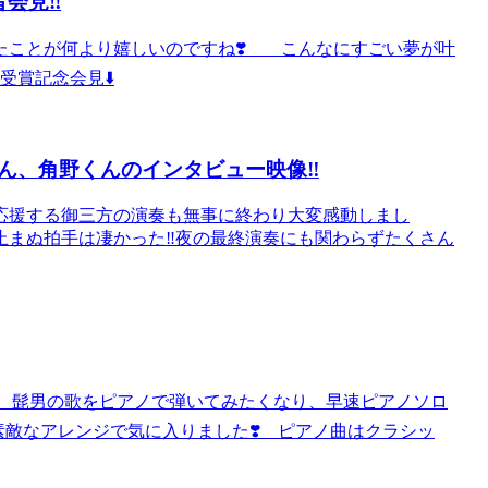
会見‼️
たことが何より嬉しいのですね❣️ こんなにすごい夢が叶
賞記念会見⬇️
、角野くんのインタビュー映像‼️
応援する御三方の演奏も無事に終わり大変感動しまし
まぬ拍手は凄かった‼️夜の最終演奏にも関わらずたくさん
た‼️ 髭男の歌をピアノで弾いてみたくなり、早速ピアノソロ
曲も素敵なアレンジで気に入りました❣️ ピアノ曲はクラシッ