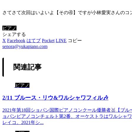
さてさて次回はいよいよ【その④】ですが小林愛実さんのコンサートで
ピアノ
シェアする
X
Facebook
はてブ
Pocket
LINE
コピー
senora@yukapiano.com
関連記事
ピアノ
2/11 ブルース・リウ&ワルシャワフィル🎶
2021年第18回ショパン国際ピアノコンクール優勝者🥇【
ョパンピアノコンチェルト第2番、オーケストラはワルシャ
レイコ。2021年シ...