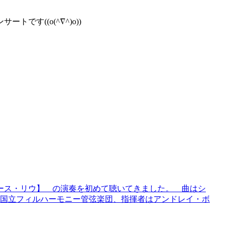
す((o(^∇^)o))
ブルース・リウ】 の演奏を初めて聴いてきました。 曲はシ
ワ国立フィルハーモニー管弦楽団、指揮者はアンドレイ・ボ