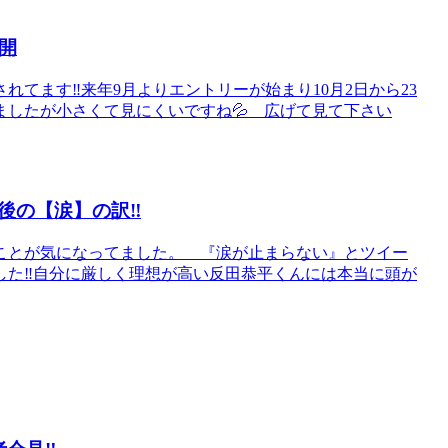
開
てます‼️来年9月よりエントリーが始まり10月2日から23
ましたが小さくて見にくいですね💦 広げて見て下さい
の【涙】の訳‼️
ことが気になってました。 『涙が止まらない』とツイー
た‼️自分に厳しく理想が高い反田恭平くんには本当に頭が