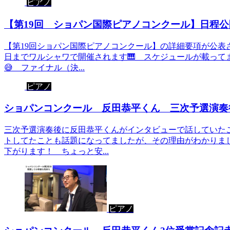
ピアノ
【第19回 ショパン国際ピアノコンクール】日程公
【第19回ショパン国際ピアノコンクール】の詳細要項が公表され
日までワルシャワで開催されます🎹 スケジュールが載って
😅 ファイナル（決...
ピアノ
ショパンコンクール 反田恭平くん 三次予選演奏後
三次予選演奏後に反田恭平くんがインタビューで話していた
トしてたことも話題になってましたが、その理由がわかりまし
下がります！ ちょっと安...
ピアノ