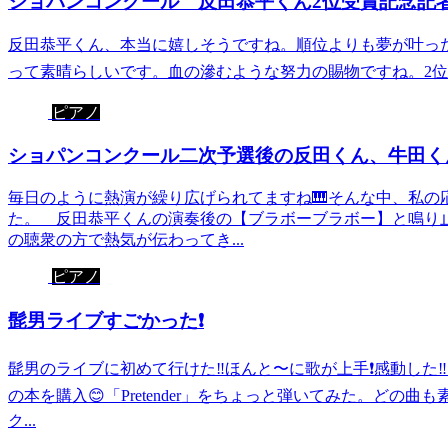
ショパンコンクール 反田恭平くん2位受賞記念記者
反田恭平くん、本当に嬉しそうですね。順位よりも夢が叶っ
って素晴らしいです。血の滲むような努力の賜物ですね。2位受
ピアノ
ショパンコンクール二次予選後の反田くん、牛田くん
毎日のように熱演が繰り広げられてますね🎹そんな中、私の
た。 反田恭平くんの演奏後の【ブラボーブラボー】と鳴り止
の聴衆の方で熱気が伝わってき...
ピアノ
髭男ライブすごかった❗️
髭男のライブに初めて行けた‼️ほんと〜に歌が上手❗️感動し
の本を購入😊「Pretender」をちょっと弾いてみた。どの
ク...