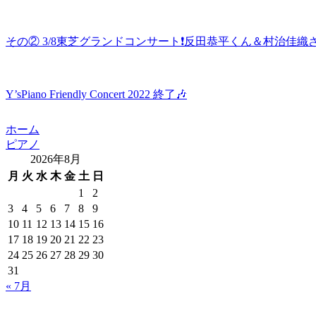
その② 3/8東芝グランドコンサート❗️反田恭平くん＆村治佳織
Y’sPiano Friendly Concert 2022 終了🎶
ホーム
ピアノ
2026年8月
月
火
水
木
金
土
日
1
2
3
4
5
6
7
8
9
10
11
12
13
14
15
16
17
18
19
20
21
22
23
24
25
26
27
28
29
30
31
« 7月