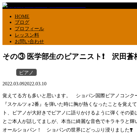
HOME
ブログ
プロフィール
レッスン料
お問い合わせ
その③ 医学部生のピアニスト❗️ 沢田蒼
ピアノ
2022.03.09
2022.03.10
覚えてる方も多いと思います。 ショパン国際ピアノコンク
『スケルツォ2番』を弾いた時に胸が熱くなったことを覚え
ト、ピアノが大好きでピアノに語りかけるように弾くその姿
とご本人が話してましが、本当に綺麗な音色でキラキラと輝
オールショパン！ ショパンの世界にどっぷり浸りました❣️