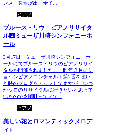
ンス、舞台演出、全て...
ピアノ
ブルース・リウ ピアノリサイタ
ル🎹ミューザ川崎シンフォニーホ
ール
3月17日 ミューザ川崎シンフォニーホ
ールにてブルース・リウのピアノリサイ
タルが開催されました。 昨年２月にシ
ョパンピアノコンチェルト第2番を聴い
た時のブログをアップしてますが、いつ
かソロのリサイタルに行きたいと思って
いたので念願叶ってとて...
ピアノ
美しい花とロマンティックメロデ
ィ♪