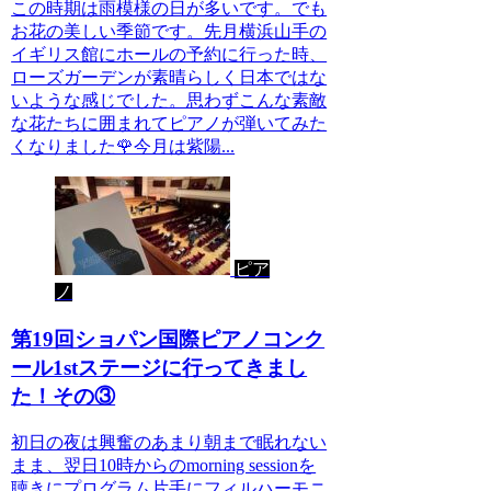
この時期は雨模様の日が多いです。でも
お花の美しい季節です。先月横浜山手の
イギリス館にホールの予約に行った時、
ローズガーデンが素晴らしく日本ではな
いような感じでした。思わずこんな素敵
な花たちに囲まれてピアノが弾いてみた
くなりました🌹今月は紫陽...
ピア
ノ
第19回ショパン国際ピアノコンク
ール1stステージに行ってきまし
た！その③
初日の夜は興奮のあまり朝まで眠れない
まま、翌日10時からのmorning sessionを
聴きにプログラム片手にフィルハーモニ