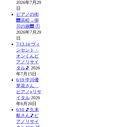
2026年7月29
日
ピアノの街
🎹浜松→掛
川の旅🎹 ①
2026年7月29
日
7/13.14 ヴィ
ンセント・
オンくんピ
アノリサイ
タル🎵
2026
年7月15日
6/19 中川優
芽花さん
ピアノ⭐︎リサ
イタル
2026
年6月20日
6/10 🎵久末
航さん🎵ピ
アノリサイ