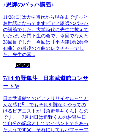
♪恩師のバッハ講義♪
11/28(日)は大学時代から現在までずっと
お世話になってますピアノ恩師のバッハ
の講義でした。大学時代に先生に教えて
いただいた門下生の会で、今回でなんと
38回目でした。今回は【平均律1巻2巻全
48曲】の最後の４曲のレクチャーでし
た。先生の素...
ピアノ
7/14 角野隼斗 日本武道館コンサ
ート✨
日本武道館でのピアノリサイタルってど
んな感じ⁉️ でもそれを難なくやっての
けるピアニストが【角野隼斗くん】なの
です。 7月14日は角野くんのお誕生日
で自分の記念としてのイベントでもあっ
たようです🎂 それにしてもパフォーマ