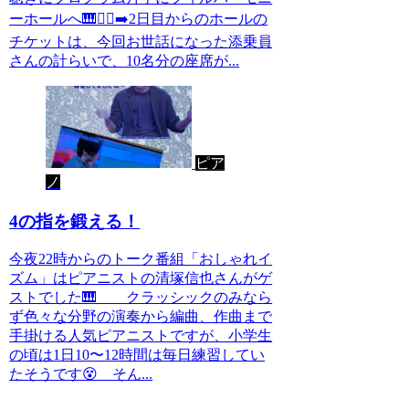
ーホールへ🎹🚶‍♀️‍➡️2日目からのホールの
チケットは、今回お世話になった添乗員
さんの計らいで、10名分の座席が...
ピア
ノ
4の指を鍛える！
今夜22時からのトーク番組「おしゃれイ
ズム」はピアニストの清塚信也さんがゲ
ストでした🎹 クラッシックのみなら
ず色々な分野の演奏から編曲、作曲まで
手掛ける人気ピアニストですが、小学生
の頃は1日10〜12時間は毎日練習してい
たそうです😵 そん...