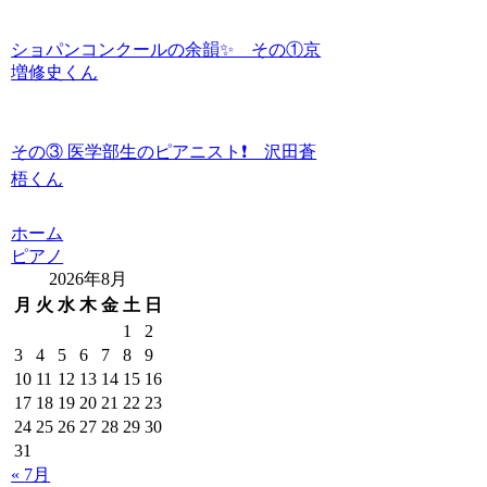
ショパンコンクールの余韻✨ その①京
増修史くん
その③ 医学部生のピアニスト❗️ 沢田蒼
梧くん
ホーム
ピアノ
2026年8月
月
火
水
木
金
土
日
1
2
3
4
5
6
7
8
9
10
11
12
13
14
15
16
17
18
19
20
21
22
23
24
25
26
27
28
29
30
31
« 7月