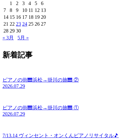
1
2
3
4
5
6
7
8
9
10
11
12
13
14
15
16
17
18
19
20
21
22
23
24
25
26
27
28
29
30
« 3月
5月 »
新着記事
ピアノの街🎹浜松→掛川の旅🎹 ②
2026.07.29
ピアノの街🎹浜松→掛川の旅🎹 ①
2026.07.29
7/13.14 ヴィンセント・オンくんピアノリサイタル🎵