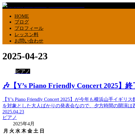
HOME
ブログ
プロフィール
レッスン料
お問い合わせ
2025-04-23
ピアノ
🎶【Y’s Piano Friendly Concert 2025】
【Y's Piano Friendly Concert 2025】が今年
を対象とした大人ばかりの発表会なので、夕方時間の開演は西
2025.04.23
ピアノ
2025年4月
月
火
水
木
金
土
日