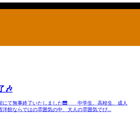
終了🎶
も横浜山手イギリス館にて無事終了いたしました🎹 中学生、高校生、成人
洋館ならではの雰囲気の中、大人の雰囲気でぴ...