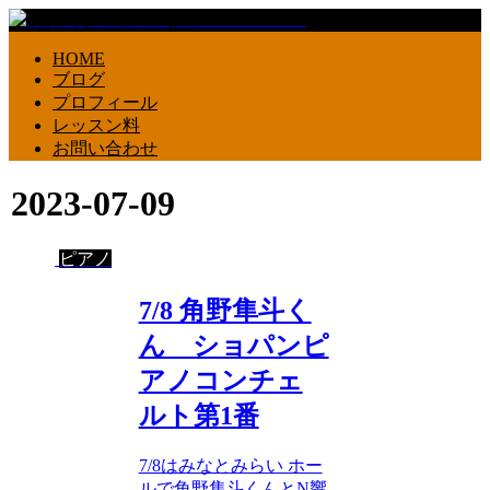
HOME
ブログ
プロフィール
レッスン料
お問い合わせ
2023-07-09
ピアノ
7/8 角野隼斗く
ん ショパンピ
アノコンチェ
ルト第1番
7/8はみなとみらい ホー
ルで角野隼斗くんとN響