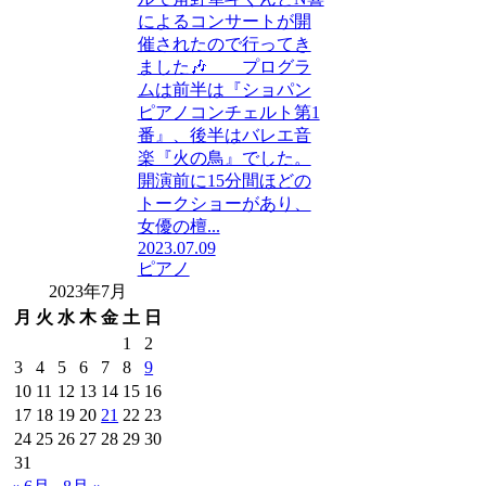
によるコンサートが開
催されたので行ってき
ました🎶 プログラ
ムは前半は『ショパン
ピアノコンチェルト第1
番』、後半はバレエ音
楽『火の鳥』でした。
開演前に15分間ほどの
トークショーがあり、
女優の檀...
2023.07.09
ピアノ
2023年7月
月
火
水
木
金
土
日
1
2
3
4
5
6
7
8
9
10
11
12
13
14
15
16
17
18
19
20
21
22
23
24
25
26
27
28
29
30
31