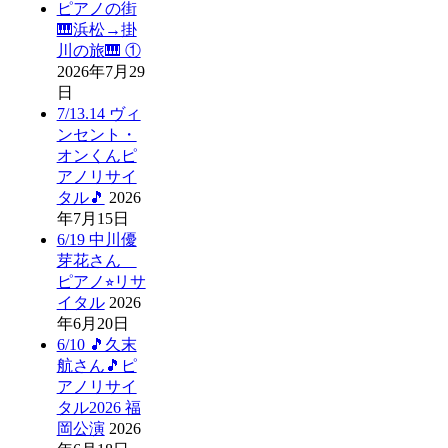
ピアノの街
🎹浜松→掛
川の旅🎹 ①
2026年7月29
日
7/13.14 ヴィ
ンセント・
オンくんピ
アノリサイ
タル🎵
2026
年7月15日
6/19 中川優
芽花さん
ピアノ⭐︎リサ
イタル
2026
年6月20日
6/10 🎵久末
航さん🎵ピ
アノリサイ
タル2026 福
岡公演
2026