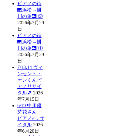
ピアノの街
🎹浜松→掛
川の旅🎹 ②
2026年7月29
日
ピアノの街
🎹浜松→掛
川の旅🎹 ①
2026年7月29
日
7/13.14 ヴィ
ンセント・
オンくんピ
アノリサイ
タル🎵
2026
年7月15日
6/19 中川優
芽花さん
ピアノ⭐︎リサ
イタル
2026
年6月20日