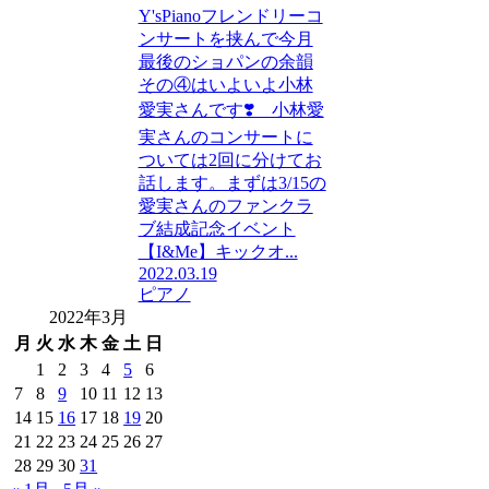
Y'sPianoフレンドリーコ
ンサートを挟んで今月
最後のショパンの余韻
その④はいよいよ小林
愛実さんです❣️ 小林愛
実さんのコンサートに
ついては2回に分けてお
話します。まずは3/15の
愛実さんのファンクラ
ブ結成記念イベント
【I&Me】キックオ...
2022.03.19
ピアノ
2022年3月
月
火
水
木
金
土
日
1
2
3
4
5
6
7
8
9
10
11
12
13
14
15
16
17
18
19
20
21
22
23
24
25
26
27
28
29
30
31