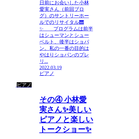
日前にお会いした小林
愛実さん（前回ブロ
グ）のサントリーホー
ルでのリサイタル🎹
✨ プログラムは前半
はシューマンとシュー
ベルト、後半はショパ
ン。私の一番の目的は
やはりショパンのプレ
リ...
2022.03.19
ピアノ
ピアノ
その④ 小林愛
実さん✨美しい
ピアノと楽しい
トークショー✨