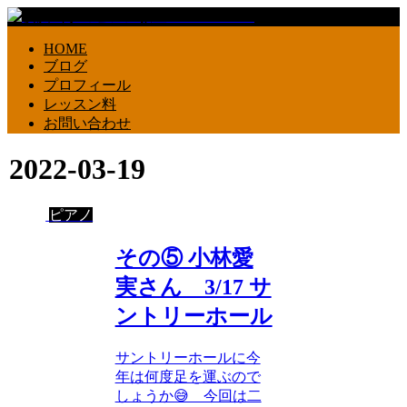
HOME
ブログ
プロフィール
レッスン料
お問い合わせ
2022-03-19
ピアノ
その⑤ 小林愛
実さん 3/17 サ
ントリーホール
サントリーホールに今
年は何度足を運ぶので
しょうか😅 今回は二