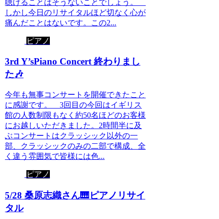
聴けることはそうないことでしょう。
しかし今日のリサイタルほど切なく心が
痛んだことはないです。この2...
ピアノ
3rd Y’sPiano Concert 終わりまし
た🎶
今年も無事コンサートを開催できたこと
に感謝です。 3回目の今回はイギリス
館の人数制限もなく約50名ほどのお客様
にお越しいただきました。2時間半に及
ぶコンサートはクラッシック以外の一
部、クラッシックのみの二部で構成、全
く違う雰囲気で皆様には色...
ピアノ
5/28 桑原志織さん🎹ピアノリサイ
タル