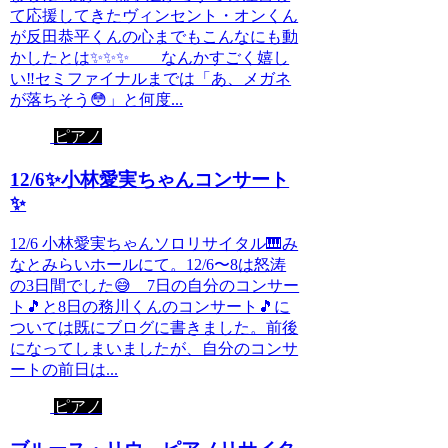
て応援してきたヴィンセント・オンくん
が反田恭平くんの心までもこんなにも動
かしたとは✨✨✨ なんかすごく嬉し
い‼️セミファイナルまでは「あ、メガネ
が落ちそう😳」と何度...
ピアノ
12/6✨小林愛実ちゃんコンサート
✨
12/6 小林愛実ちゃんソロリサイタル🎹み
なとみらいホールにて。12/6〜8は怒涛
の3日間でした😅 7日の自分のコンサー
ト🎵と8日の務川くんのコンサート🎵に
ついては既にブログに書きました。前後
になってしまいましたが、自分のコンサ
ートの前日は...
ピアノ