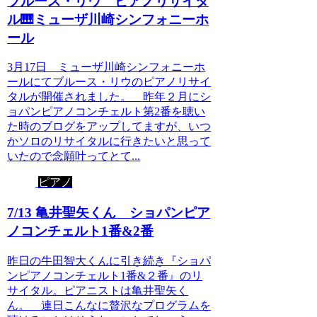
ブルース・リウ ピアノリサイタ
ル🎹ミューザ川崎シンフォニーホ
ール
3月17日 ミューザ川崎シンフォニーホ
ールにてブルース・リウのピアノリサイ
タルが開催されました。 昨年２月にシ
ョパンピアノコンチェルト第2番を聴い
た時のブログをアップしてますが、いつ
かソロのリサイタルに行きたいと思って
いたので念願叶ってとて...
ピアノ
7/13 亀井聖矢くん ショパンピア
ノコンチェルト1番&2番
昨日の牛田智大くんに引き続き『ショパ
ンピアノコンチェルト1番&２番』のリ
サイタル。ピアニストは亀井聖矢く
ん。 連日こんなに贅沢なプログラムを