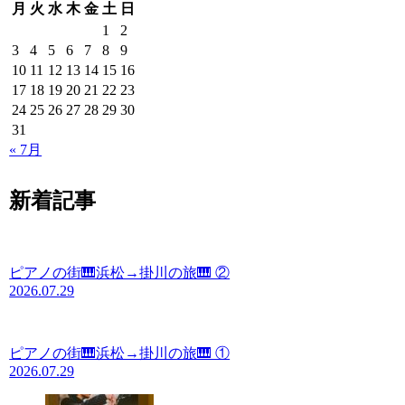
月
火
水
木
金
土
日
1
2
3
4
5
6
7
8
9
10
11
12
13
14
15
16
17
18
19
20
21
22
23
24
25
26
27
28
29
30
31
« 7月
新着記事
ピアノの街🎹浜松→掛川の旅🎹 ②
2026.07.29
ピアノの街🎹浜松→掛川の旅🎹 ①
2026.07.29