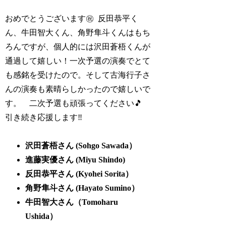
おめでとうございます㊗️ 反田恭平く
ん、牛田智大くん、角野隼斗くんはもち
ろんですが、個人的には沢田蒼梧くんが
通過して嬉しい！一次予選の演奏でとて
も感銘を受けたので。そして古海行子さ
んの演奏も素晴らしかったので嬉しいで
す。 二次予選も頑張ってください🎵
引き続き応援します‼️
沢田蒼梧さん (Sohgo Sawada）
進藤実優さん (Miyu Shindo)
反田恭平さん (Kyohei Sorita）
角野隼斗さん (Hayato Sumino）
牛田智大さん（Tomoharu
Ushida）