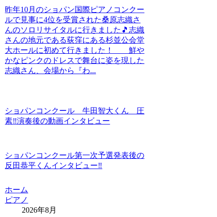
昨年10月のショパン国際ピアノコンクー
ルで見事に4位を受賞された桑原志織さ
んのソロリサイタルに行きました🎵志織
さんの地元である荻窪にある杉並公会堂
大ホールに初めて行きました！ 鮮や
かなピンクのドレスで舞台に姿を現した
志織さん、会場から『わ...
ショパンコンクール 牛田智大くん 圧
素‼️演奏後の動画インタビュー
ショパンコンクール第一次予選発表後の
反田恭平くんインタビュー‼️
ホーム
ピアノ
2026年8月