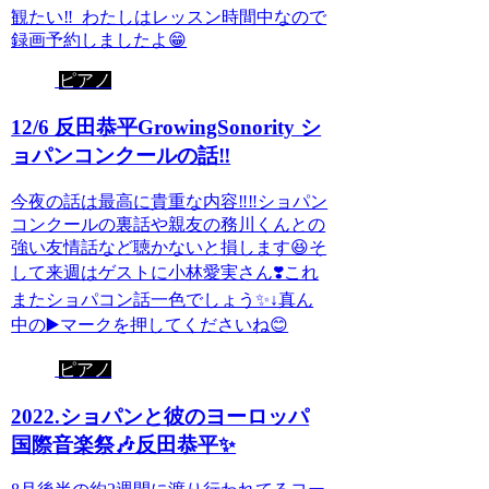
観たい‼️ わたしはレッスン時間中なので
録画予約しましたよ😁
ピアノ
12/6 反田恭平GrowingSonority シ
ョパンコンクールの話‼️
今夜の話は最高に貴重な内容‼️‼️ショパン
コンクールの裏話や親友の務川くんとの
強い友情話など聴かないと損します😆そ
して来週はゲストに小林愛実さん❣️これ
またショパコン話一色でしょう✨↓真ん
中の▶️マークを押してくださいね😊
ピアノ
2022.ショパンと彼のヨーロッパ
国際音楽祭🎶反田恭平✨