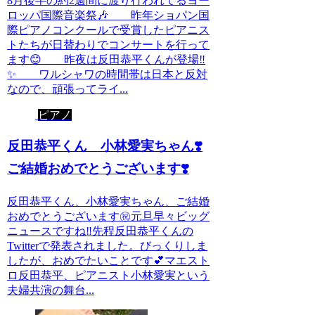
8月後半の約2週間に渡り行われてるヨー
ロッパ国際音楽祭🎶 昨年ショパン国
際ピアノコンクールで受賞したピアニス
トたちが日替わりでコンサートを行って
ます😊 昨夜は反田恭平くんが登場‼️
✨ ワルシャワの時間帯は日本と反対
なので、頑張ってライ...
ピアノ
反田恭平くん 小林愛実ちゃん❣️
ご結婚おめでとうございます❣️
反田恭平くん、小林愛実ちゃん、ご結婚
おめでとうございます㊗️元旦早々ビッグ
ニュースですね‼️先程反田恭平くんの
Twitterで発表されました。びっくりしま
したが、おめでたいことです💕マエスト
ロ反田恭平、ピアニスト小林愛実という
夫婦共演の舞台...