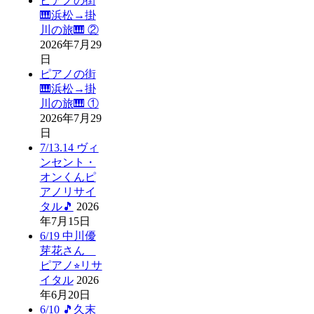
ピアノの街
🎹浜松→掛
川の旅🎹 ②
2026年7月29
日
ピアノの街
🎹浜松→掛
川の旅🎹 ①
2026年7月29
日
7/13.14 ヴィ
ンセント・
オンくんピ
アノリサイ
タル🎵
2026
年7月15日
6/19 中川優
芽花さん
ピアノ⭐︎リサ
イタル
2026
年6月20日
6/10 🎵久末