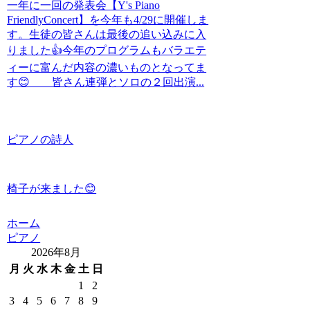
一年に一回の発表会【Y's Piano
FriendlyConcert】を今年も4/29に開催しま
す。生徒の皆さんは最後の追い込みに入
りました👍今年のプログラムもバラエテ
ィーに富んだ内容の濃いものとなってま
す😊 皆さん連弾とソロの２回出演...
ピアノの詩人
椅子が来ました😊
ホーム
ピアノ
2026年8月
月
火
水
木
金
土
日
1
2
3
4
5
6
7
8
9