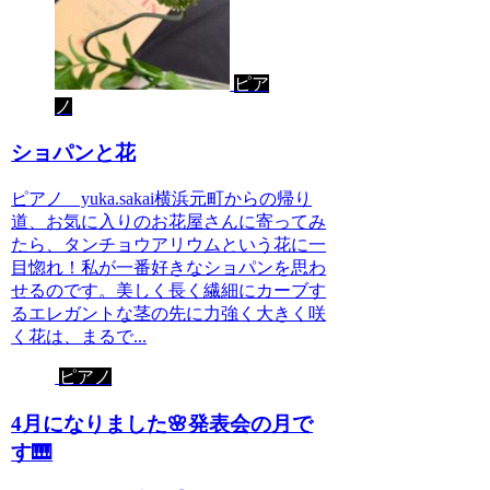
ピア
ノ
ショパンと花
ピアノ yuka.sakai横浜元町からの帰り
道、お気に入りのお花屋さんに寄ってみ
たら、タンチョウアリウムという花に一
目惚れ！私が一番好きなショパンを思わ
せるのです。美しく長く繊細にカーブす
るエレガントな茎の先に力強く大きく咲
く花は、まるで...
ピアノ
4月になりました🌸発表会の月で
す🎹