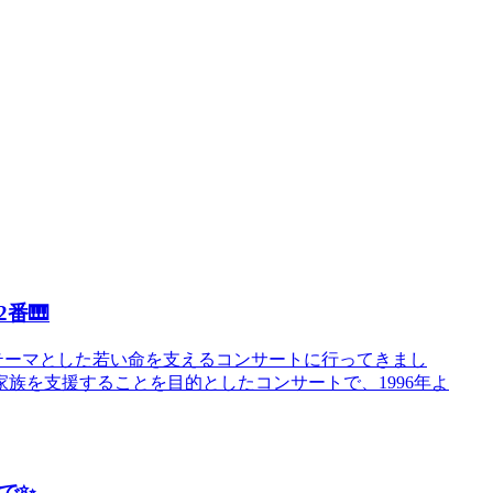
番🎹
をテーマとした若い命を支えるコンサートに行ってきまし
族を支援することを目的としたコンサートで、1996年よ
で✨