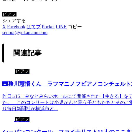
ピアノ
シェアする
X
Facebook
はてブ
Pocket
LINE
コピー
senora@yukapiano.com
関連記事
ピアノ
🎹務川慧悟くん ラフマニノフピアノコンチェルト2
昨日1/15、みなとみらいホールにて開催された【生きる】
た。 このコンサートは小児がんと闘う子どもたちとそのご家
り毎日新聞社が横浜市と...
ピアノ
ショパンコンクール ファイナリスト11人のここま