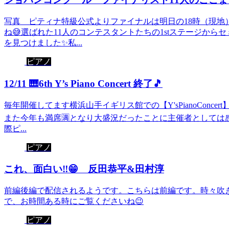
写真 ピティナ特級公式よりファイナルは明日の18時（現地
ね😅選ばれた11人のコンテスタントたちの1stステージか
を見つけました✨私...
ピアノ
12/11 🎹6th Y’s Piano Concert 終了🎵
毎年開催してます横浜山手イギリス館での【Y'sPianoConce
また今年も満席🈵となり大盛況だったことに主催者としては
際ピ...
ピアノ
これ、面白い‼️😁 反田恭平&田村淳
前編後編で配信されるようです。こちらは前編です。時々吹き出
で、お時間ある時にご覧くださいね😉
ピアノ