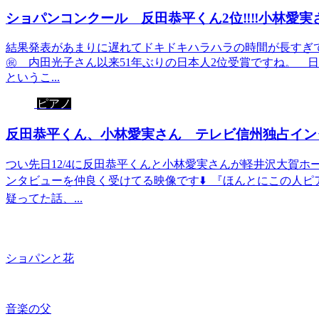
ショパンコンクール 反田恭平くん2位‼️‼️小林愛実さ
結果発表があまりに遅れてドキドキハラハラの時間が長すぎて💦
㊗️ 内田光子さん以来51年ぶりの日本人2位受賞ですね。 日
というこ...
ピアノ
反田恭平くん、小林愛実さん テレビ信州独占インタ
つい先日12/4に反田恭平くんと小林愛実さんが軽井沢大賀
ンタビューを仲良く受けてる映像です⬇️ 『ほんとにこの人ピ
疑ってた話、...
ショパンと花
音楽の父