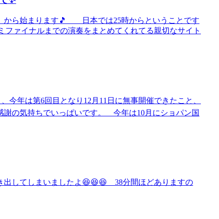
）から始まります🎵 日本では25時からということです
らセミファイナルまでの演奏をまとめてくれてる親切なサイト
rt】、今年は第6回目となり12月11日に無事開催できたこと、
感謝の気持ちでいっぱいです。 今年は10月にショパン国
してしまいましたよ😆😆😆 38分間ほどありますの