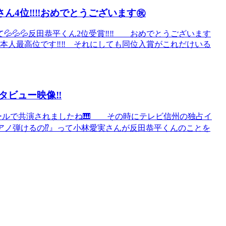
ん4位‼️‼️おめでとうございます㊗️
💦💦反田恭平くん2位受賞‼️‼️ おめでとうございます
本人最高位です‼️‼️ それにしても同位入賞がこれだけいる
ビュー映像‼️
ホールで共演されましたね🎹 その時にテレビ信州の独占イ
アノ弾けるの⁉️』って小林愛実さんが反田恭平くんのことを